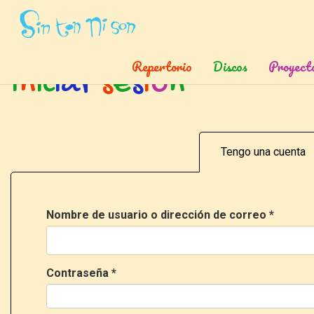
Inicio
»
Ingresar
Repertorio
Discos
Proyect
I
n
i
c
i
a
r
s
e
s
i
ó
n
Tengo una cuenta
Nombre de usuario o dirección de correo
*
Contraseña
*