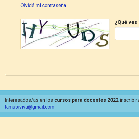
Olvidé mi contraseña
¿Qué ves 
Interesados/as en los
cursos para docentes 2022
inscribir
tamusiviva@gmail.com