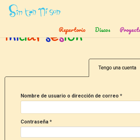
Inicio
»
Ingresar
Repertorio
Discos
Proyect
I
n
i
c
i
a
r
s
e
s
i
ó
n
Tengo una cuenta
Nombre de usuario o dirección de correo
*
Contraseña
*