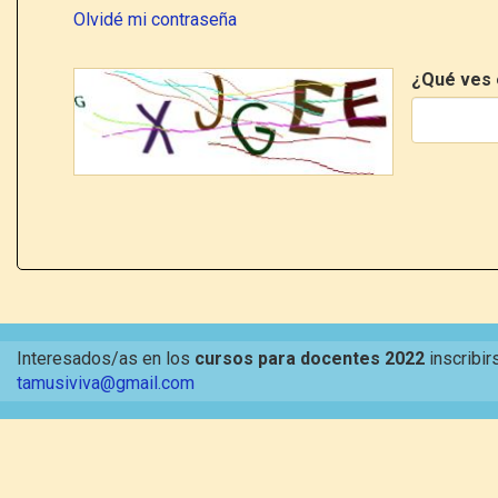
Olvidé mi contraseña
¿Qué ves 
Interesados/as en los
cursos para docentes 2022
inscribir
tamusiviva@gmail.com